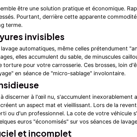
semble être une solution pratique et économique. Rapi
ressés. Pourtant, derrière cette apparente commodit
ng terme.
ayures invisibles
e lavage automatiques, même celles prétendument "anti
avages, elles accumulent du sable, de minuscules caillo
torture pour votre carrosserie. Ces brosses, loin d'
age" en séance de "micro-sablage" involontaire.
insidieuse
 à discerner à l'œil nu, s'accumulent inexorablement au
et créent un aspect mat et vieillissant. Lors de la re
ti ou d'un professionnel. La cote de votre véhicule s
elques euros "économisés" sur vos séances de lavage
iciel et incomplet