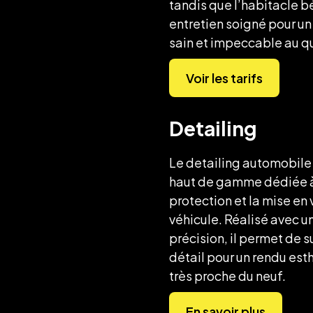
tandis que l’habitacle b
entretien soigné pour un
sain et impeccable au q
Voir les tarifs
Detailing
Le detailing automobile 
haut de gamme dédiée à 
protection et la mise en 
véhicule. Réalisé avec 
précision, il permet de 
détail pour un rendu est
très proche du neuf.
En savoir plus