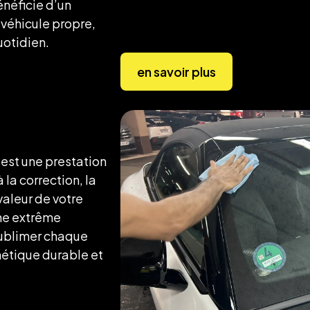
énéficie d’un
 véhicule propre,
uotidien.
en savoir plus
est une prestation
la correction, la
valeur de votre
une extrême
sublimer chaque
hétique durable et