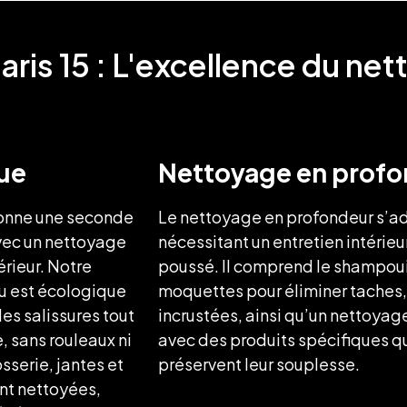
ris 15 : L'excellence du net
ue
Nettoyage en profo
donne une seconde
Le nettoyage en profondeur s’ad
avec un nettoyage
nécessitant un entretien intérieur
érieur. Notre
poussé. Il comprend le shampoui
au est écologique
moquettes pour éliminer taches,
es salissures tout
incrustées, ainsi qu’un nettoyage
, sans rouleaux ni
avec des produits spécifiques qu
sserie, jantes et
préservent leur souplesse.
nt nettoyées,