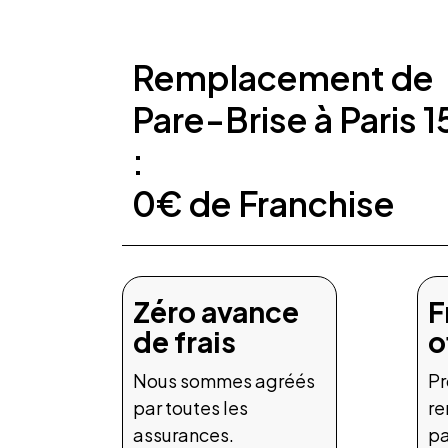
Remplacement de
Pare-Brise à Paris 1
:
0€ de Franchise
Zéro avance
F
de frais
o
Nous sommes agréés
Pr
par toutes les
r
assurances.
pa