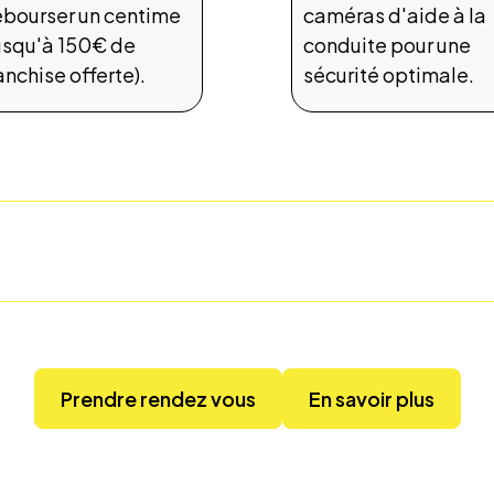
bourser un centime
caméras d'aide à la
usqu'à 150€ de
conduite pour une
anchise offerte).
sécurité optimale.
Prendre rendez vous
En savoir plus