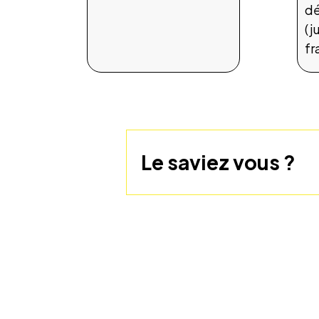
dé
(j
fr
Le saviez vous ?