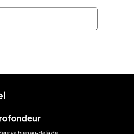
el
rofondeur
eur va bien au-delà de