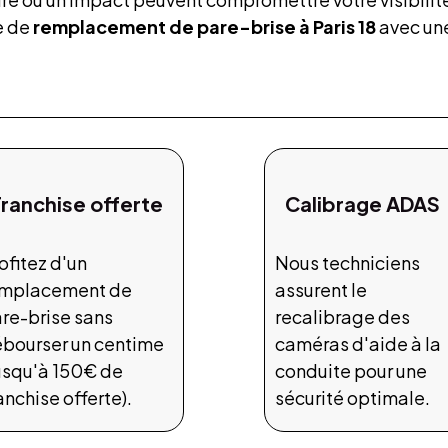
e de
remplacement de pare-brise à Paris 18
avec une
Franchise offerte
Calibrage ADAS
ofitez d'un
Nous techniciens
emplacement de
assurent le
re-brise sans
recalibrage des
bourser un centime
caméras d'aide à la
usqu'à 150€ de
conduite pour une
anchise offerte).
sécurité optimale.