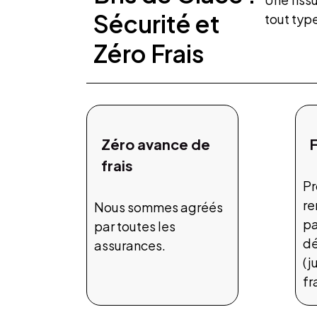
Sécurité et
tout typ
Zéro Frais
Zéro avance de
frais
Pr
r
Nous sommes agréés
pa
par toutes les
dé
assurances.
(j
fr