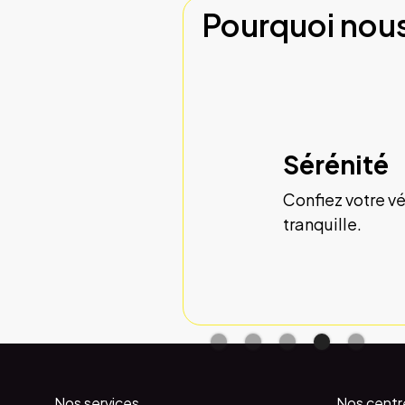
Pourquoi nous
Sérénité
 complètes et
Confiez votre vé
tranquille.
Slide 4 of 5.
Nos services
Nos centr