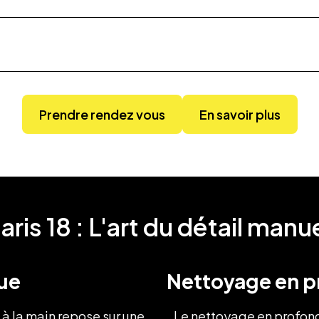
Prendre rendez vous
En savoir plus
ris 18 : L'art du détail manu
ue
Nettoyage en p
à la main repose sur une
Le nettoyage en profond