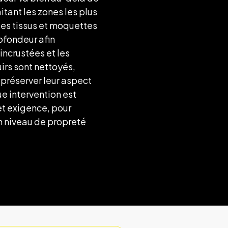
aitant les zones les plus
 Les tissus et moquettes
ofondeur afin
 incrustées et les
uirs sont nettoyés,
 préserver leur aspect
e intervention est
t exigence, pour
n niveau de propreté